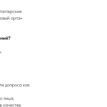
хгалтерские
говый орган
ений?
ь
для допроса как
о лица;
в качестве