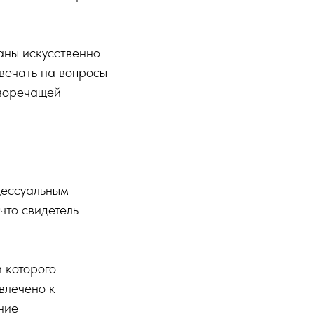
аны искусственно
твечать на вопросы
иворечащей
цессуальным
что свидетель
 которого
влечено к
ние