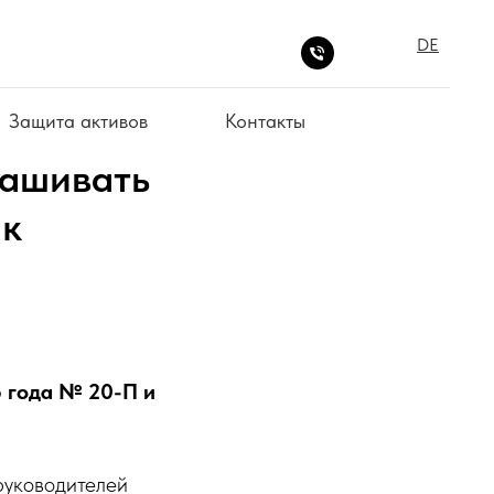
DE
Защита активов
Контакты
рашивать
ак
5 года № 20-П и
руководителей