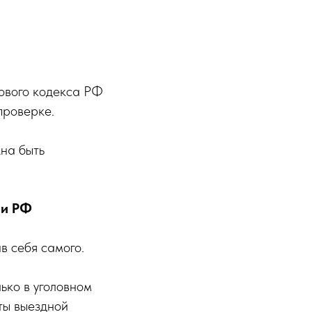
ового кодекса РФ
проверке.
на быть
ии РФ
в себя самого.
ько в уголовном
аты выездной