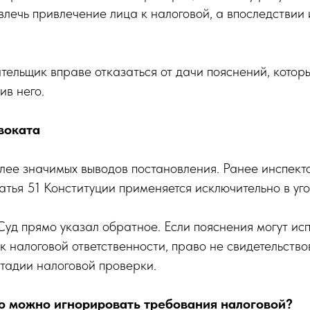
влечь привлечение лица к налоговой, а впоследствии 
тельщик вправе отказаться от дачи пояснений, которы
ив него.
воката
лее значимых выводов постановления. Ранее инспек
татья 51 Конституции применяется исключительно в уг
уд прямо указал обратное. Если пояснения могут исп
к налоговой ответственности, право не свидетельство
стадии налоговой проверки.
что можно игнорировать требования налоговой?