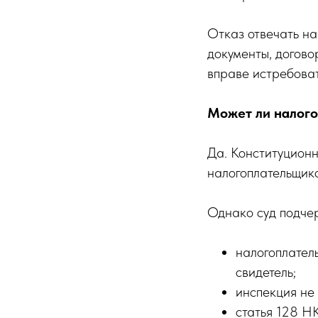
Отказ отвечать на
документы, догово
вправе истребоват
Может ли налого
Да. Конституцион
налогоплательщико
Однако суд подчер
налогоплател
свидетель;
инспекция не
статья 128 Н