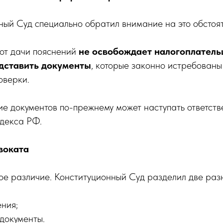
ный Суд специально обратил внимание на это обстоят
 от дачи пояснений
не освобождает налогоплатель
дставить документы
, которые законно истребованы
оверки.
е документов по-прежнему может наступать ответстве
одекса РФ.
воката
ое различие. Конституционный Суд разделил две раз
ения;
 документы.