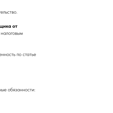
ельство.
щика от
 налоговым
нность по статье
ные обязанности: