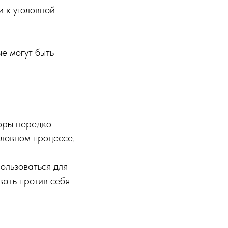
и к уголовной
е могут быть
торы нередко
оловном процессе.
ользоваться для
вать против себя