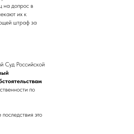
ц на допрос в
лекают их к
ающей штраф за
й Суд Российской
мый
бстоятельствам
тственности по
 последствия это