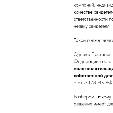
компаний, индивид
качестве свидетел
ответственности 
неявку свидетеля.
Такой подход долг
Однако Постановл
Федерации постави
налогоплательщи
собственной дея
статье 128 НК РФ 
Разберем, почему 
решение имеет для