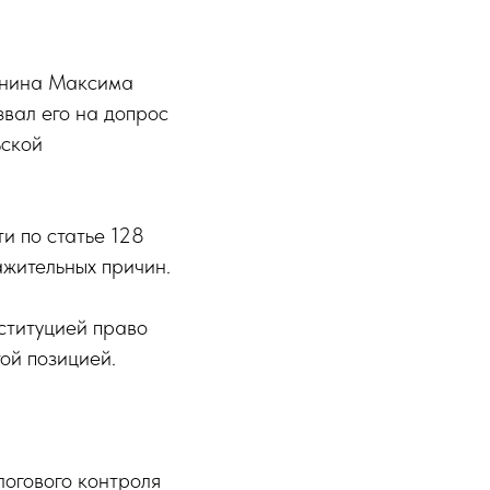
анина Максима
вал его на допрос
ьской
и по статье 128
ажительных причин.
ституцией право
той позицией.
логового контроля