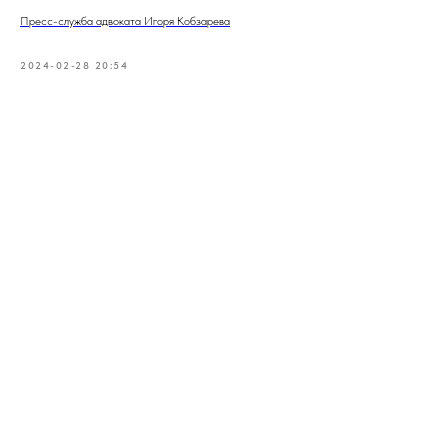
Пресс-служба адвоката Игоря Кобзарева
2024-02-28 20:54
© Адвокат Кобзарев Игорь Михайлович